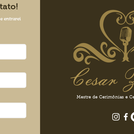
tato!
e entrarei
Cesar Z
Mestre de Cerimônias e C