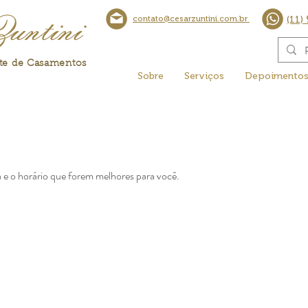
Zuntini
contato@cesarzuntini.com.br
(11)
nte de Casamentos
Sobre
Serviços
Depoimento
a e o horário que forem melhores para você.