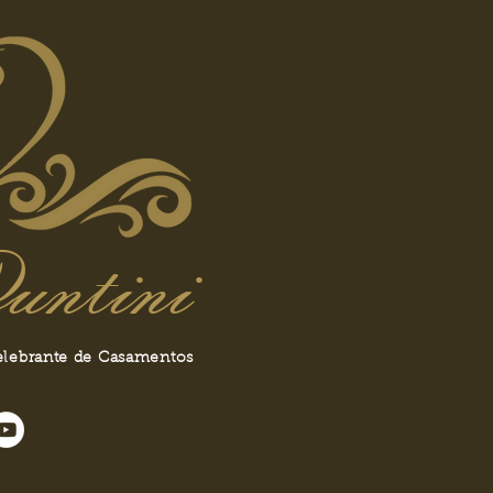
untini
elebrante de Casamentos