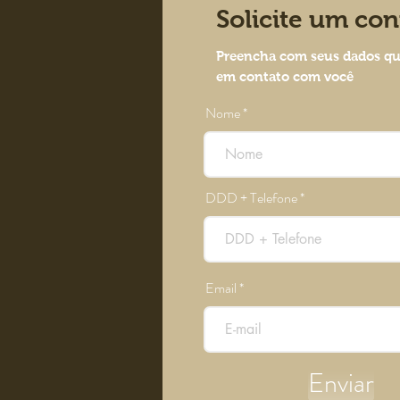
Solicite um con
Preencha com seus dados qu
em contato com você
Nome
DDD + Telefone
Email
Enviar