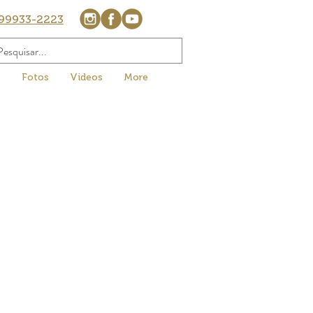
99933-2223
s
Fotos
Videos
More